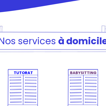
Nos services
à domicil
TUTORAT
BABYSITTING
Un accompagnement
Devoirs, goûter, jeux,
sérieux pour que votre
un cadre rassurant et
enfant progresse et
épanouissant pour
retrouve confiance
votre enfant.