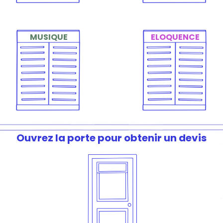
MUSIQUE
ELOQUENCE
Piano, guitare, violon…
Un entraînement
Le tuteur transmet le
concret, bienveillant
plaisir de jouer dès
et motivant pour
les premières notes
réussir ses oraux et
gagner en aisance.
Ouvrez la porte pour obtenir un devis