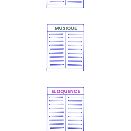
MUSIQUE
Piano, guitare, violon…
Le tuteur transmet le
plaisir de jouer dès
les premières notes
ELOQUENCE
Un entraînement
concret, bienveillant
et motivant pour
réussir ses oraux et
gagner en aisance.