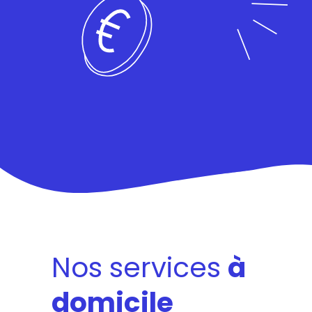
Nos services
à
domicile