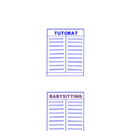
TUTORAT
Un accompagnement
sérieux pour que votre
enfant progresse et
retrouve confiance
BABYSITTING
Devoirs, goûter, jeux,
un cadre rassurant et
épanouissant pour
votre enfant.