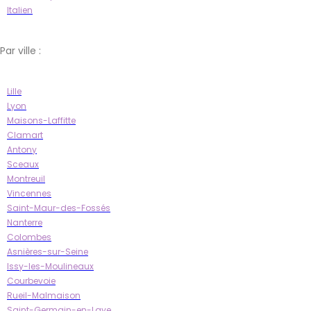
Italien
Par ville :
Lille
Lyon
Maisons-Laffitte
Clamart
Antony
Sceaux
Montreuil
Vincennes
Saint-Maur-des-Fossés
Nanterre
Colombes
Asnières-sur-Seine
Issy-les-Moulineaux
Courbevoie
Rueil-Malmaison
Saint-Germain-en-Laye