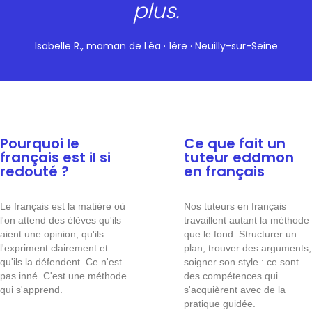
plus.
Isabelle R., maman de Léa · 1ère · Neuilly-sur-Seine
Pourquoi le
Ce que fait un
français est il si
tuteur eddmon
redouté ?
en français
Le français est la matière où
Nos tuteurs en français
l'on attend des élèves qu'ils
travaillent autant la méthode
aient une opinion, qu'ils
que le fond. Structurer un
l'expriment clairement et
plan, trouver des arguments,
qu'ils la défendent. Ce n'est
soigner son style : ce sont
pas inné. C'est une méthode
des compétences qui
qui s'apprend.
s'acquièrent avec de la
pratique guidée.