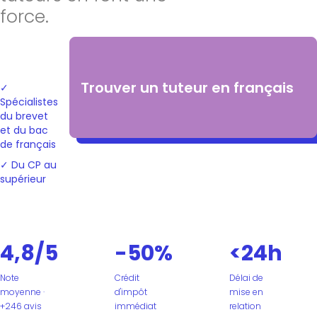
force.
Trouver un tuteur en français
✓
Spécialistes
du brevet
et du bac
de français
✓ Du CP au
supérieur
4,8/5
-50%
<24h
Note
Crédit
Délai de
moyenne ·
d'impôt
mise en
+246 avis
immédiat
relation