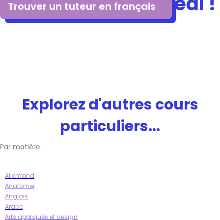
enfant le tuteur idéal !
Trouver un tuteur en français
Explorez d'autres cours
particuliers...
Par matière :
Allemand
Anatomie
Anglais
Arabe
Arts appliqués et design