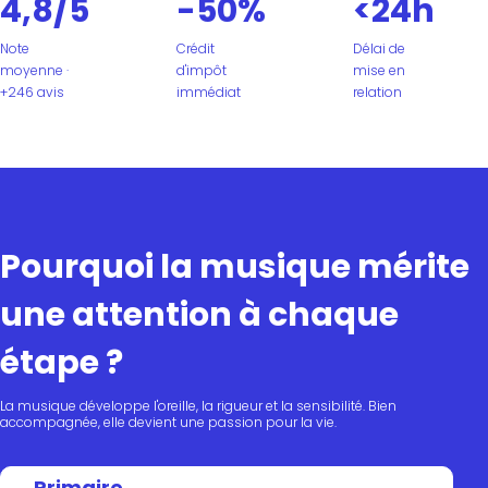
4,8/5
-50%
<24h
Note
Crédit
Délai de
moyenne ·
d'impôt
mise en
+246 avis
immédiat
relation
Pourquoi la musique mérite
une attention à chaque
étape ?
La musique développe l'oreille, la rigueur et la sensibilité. Bien
accompagnée, elle devient une passion pour la vie.
Primaire