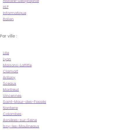
Histoire-Géographie
HLP
Informatique
Italien
Par ville :
Lille
Lyon
Maisons-Laffitte
Clamart
Antony
Sceaux
Montreuil
Vincennes
Saint-Maur-des-Fossés
Nanterre
Colombes
Asnières-sur-Seine
Issy-les-Moulineaux