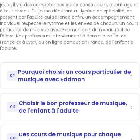
jouer, il y a des compétences qui se construisent, à tout âge et
à tout niveau. Du jeune débutant au lycéen en spécialité, en
passant par l'adulte qui se lance enfin, un accompagnement
individuel respecte le rythme et les envies de chacun. Un cours
particulier de musique avec Eddmon part du niveau réel de
l'élève. Nos professeurs interviennent à domicile en Île-de-
France et à Lyon, ou en ligne partout en France, de l'enfant à
l'adulte.
Pourquoi choisir un cours particulier de
01
musique avec Eddmon
En cours collectif ou en conservatoire chargé, difficile
d'avancer à son tempo. Un cours particulier s'adapte : il
Choisir le bon professeur de musique,
reprend une notion de solfège, corrige une position ou
02
de l'enfant à l'adulte
un phrasé, et nourrit la motivation par un répertoire
choisi avec l'élève.
Choisir un cours particulier de musique avec Eddmon,
Cette pédagogie sur mesure entretient le plaisir, moteur
c'est s'appuyer sur une sélection rigoureuse : entretien
essentiel de la progression en musique. L'élève avance
Des cours de musique pour chaque
individuel, vérification du casier judiciaire, validation des
03
plus vite parce que chaque séance vise son besoin et