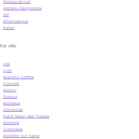
Histoire de l'art
Histoire-Géographie
HLP
Informatique
Italien
Par ville :
Lille
Lyon
Maisons-Laffitte
Clamart
Antony
Sceaux
Montreuil
Vincennes
Saint-Maur-des-Fossés
Nanterre
Colombes
Asnières-sur-Seine