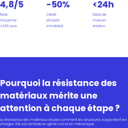
4,8/5
-50%
<24h
Note
Crédit
Délai de
moyenne ·
d'impôt
mise en
+246 avis
immédiat
relation
Pourquoi la résistance des
matériaux mérite une
attention à chaque étape ?
La résistance des matériaux étudie comment les structures supportent les
charges. Elle est centrale en génie civil et en mécanique.