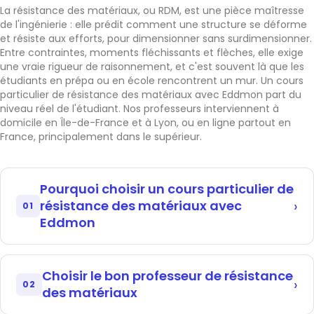
La résistance des matériaux, ou RDM, est une pièce maîtresse
de l'ingénierie : elle prédit comment une structure se déforme
et résiste aux efforts, pour dimensionner sans surdimensionner.
Entre contraintes, moments fléchissants et flèches, elle exige
une vraie rigueur de raisonnement, et c'est souvent là que les
étudiants en prépa ou en école rencontrent un mur. Un cours
particulier de résistance des matériaux avec Eddmon part du
niveau réel de l'étudiant. Nos professeurs interviennent à
domicile en Île-de-France et à Lyon, ou en ligne partout en
France, principalement dans le supérieur.
Pourquoi choisir un cours particulier de
résistance des matériaux avec
01
Eddmon
En RDM, tout part d'un bon schéma et d'hypothèses
justes : une erreur sur les efforts, et le dimensionnement
Choisir le bon professeur de résistance
entier est faux. En amphi, impossible de reprendre
02
des matériaux
chaque cas. Un cours particulier travaille précisément
cette mise en équation, des sollicitations simples aux