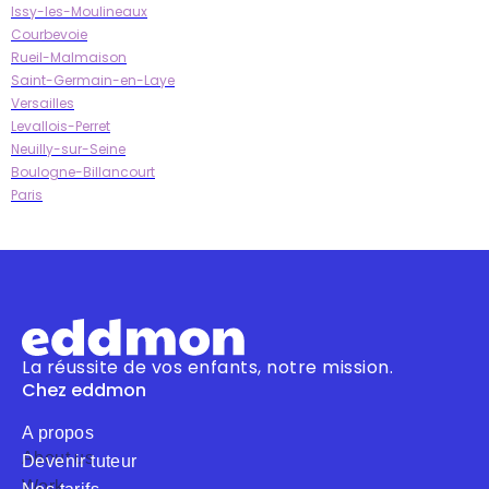
Issy-les-Moulineaux
Courbevoie
Rueil-Malmaison
Saint-Germain-en-Laye
Versailles
Levallois-Perret
Neuilly-sur-Seine
Boulogne-Billancourt
Paris
La réussite de vos enfants, notre mission.
Chez eddmon
A propos
About us
Devenir tuteur
Work