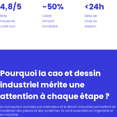
4,8/5
-50%
<24h
Note
Crédit
Délai de
moyenne ·
d'impôt
mise en
+246 avis
immédiat
relation
Pourquoi la cao et dessin
industriel mérite une
attention à chaque étape ?
La conception assistée par ordinateur et le dessin industriel permettent de
modéliser des pièces et des systèmes. Ils sont essentiels en ingénierie et
en industrie.