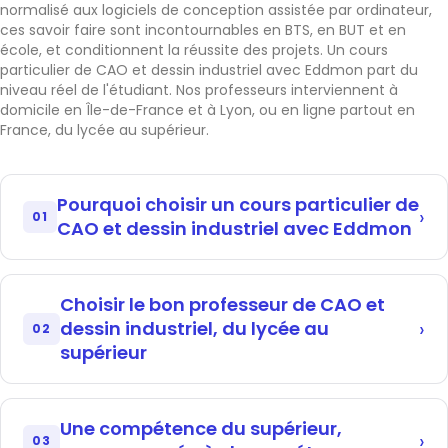
normalisé aux logiciels de conception assistée par ordinateur,
ces savoir faire sont incontournables en BTS, en BUT et en
école, et conditionnent la réussite des projets. Un cours
particulier de CAO et dessin industriel avec Eddmon part du
niveau réel de l'étudiant. Nos professeurs interviennent à
domicile en Île-de-France et à Lyon, ou en ligne partout en
France, du lycée au supérieur.
Pourquoi choisir un cours particulier de
01
CAO et dessin industriel avec Eddmon
Maîtriser un logiciel de CAO et lire un plan ne s'improvise
pas : conventions de représentation, cotation,
Choisir le bon professeur de CAO et
tolérances, modélisation paramétrée. Seul devant
dessin industriel, du lycée au
l'écran, on bute vite sur une fonction ou une norme. Un
02
cours particulier accompagne en direct, du dessin
supérieur
normalisé à la modélisation, et débloque au bon
moment.
Choisir un cours particulier de CAO et dessin industriel
avec Eddmon, c'est s'appuyer sur une sélection
Cette pédagogie sur mesure relie les règles du dessin à
Une compétence du supérieur,
rigoureuse : entretien individuel, vérification du casier
la pratique du logiciel. L'étudiant gagne en aisance sur
03