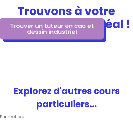
Trouvons à votre
enfant le tuteur idéal !
Trouver un tuteur en cao et
dessin industriel
Explorez d'autres cours
particuliers...
Par matière :