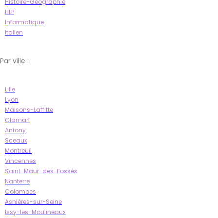
Histoire-Géographie
HLP
Informatique
Italien
Par ville :
Lille
Lyon
Maisons-Laffitte
Clamart
Antony
Sceaux
Montreuil
Vincennes
Saint-Maur-des-Fossés
Nanterre
Colombes
Asnières-sur-Seine
Issy-les-Moulineaux