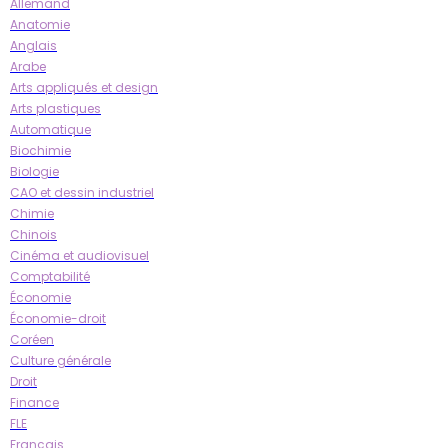
Allemand
Anatomie
Anglais
Arabe
Arts appliqués et design
Arts plastiques
Automatique
Biochimie
Biologie
CAO et dessin industriel
Chimie
Chinois
Cinéma et audiovisuel
Comptabilité
Économie
Économie-droit
Coréen
Culture générale
Droit
Finance
FLE
Français