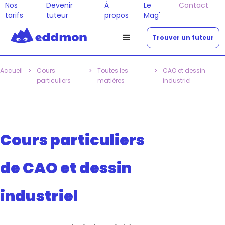
Nos
Devenir
À
Le
Contact
tarifs
tuteur
propos
Mag'
Trouver un tuteur
>
>
>
Accueil
Cours
Toutes les
CAO et dessin
particuliers
matières
industriel
Cours particuliers
de CAO et dessin
industriel