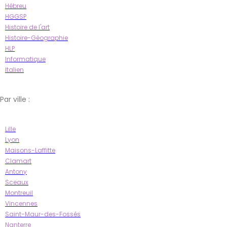
Hébreu
HGGSP
Histoire de l'art
Histoire-Géographie
HLP
Informatique
Italien
Par ville :
Lille
Lyon
Maisons-Laffitte
Clamart
Antony
Sceaux
Montreuil
Vincennes
Saint-Maur-des-Fossés
Nanterre