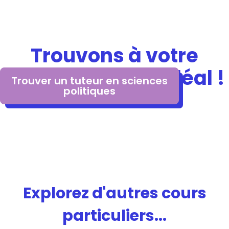
Trouvons à votre
enfant le tuteur idéal !
Trouver un tuteur en sciences
politiques
Explorez d'autres cours
particuliers...