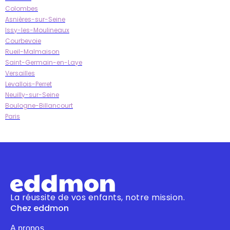
Colombes
Asnières-sur-Seine
Issy-les-Moulineaux
Courbevoie
Rueil-Malmaison
Saint-Germain-en-Laye
Versailles
Levallois-Perret
Neuilly-sur-Seine
Boulogne-Billancourt
Paris
La réussite de vos enfants, notre mission.
Chez eddmon
A propos