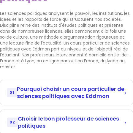
Les sciences politiques analysent le pouvoir, les institutions, les
idées et les rapports de force qui structurent nos sociétés.
Discipline reine des Instituts d'études politiques et présente
dans de nombreuses licences, elles demandent à la fois une
solide culture, une méthode d'argumentation rigoureuse et
une lecture fine de l'actualité. Un cours particulier de sciences
politiques avec Eddmon part du niveau et de l'objectif réel de
l'étudiant. Nos professeurs interviennent à domicile en Île-de-
France et à Lyon, ou en ligne partout en France, du lycée au
master.
Pourquoi choisir un cours particulier de
01
sciences politiques avec Eddmon
Que ce soit pour préparer l'entrée à Sciences Po ou pour
réussir une licence, l'enjeu est le même : transformer des
Choisir le bon professeur de sciences
connaissances en dissertation solide et en
02
politiques
argumentation convaincante. Un cours particulier
travaille cette méthode, souvent peu enseignée pour