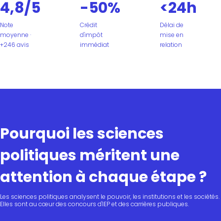
4,8/5
-50%
<24h
Note
Crédit
Délai de
moyenne ·
d'impôt
mise en
+246 avis
immédiat
relation
Pourquoi les sciences
politiques méritent une
attention à chaque étape ?
Les sciences politiques analysent le pouvoir, les institutions et les sociétés.
Elles sont au cœur des concours d'IEP et des carrières publiques.