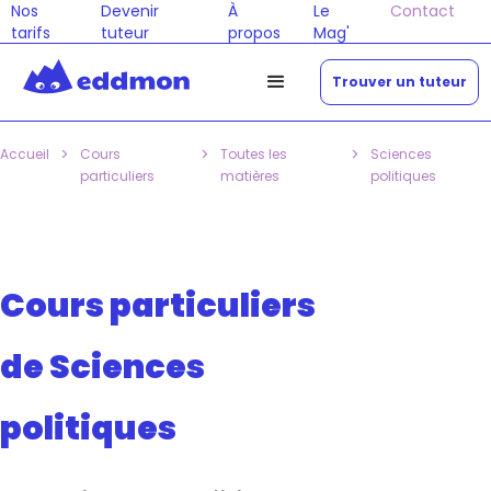
Nos
Devenir
À
Le
Contact
tarifs
tuteur
propos
Mag'
Trouver un tuteur
>
>
>
Accueil
Cours
Toutes les
Sciences
particuliers
matières
politiques
Cours particuliers
de Sciences
politiques