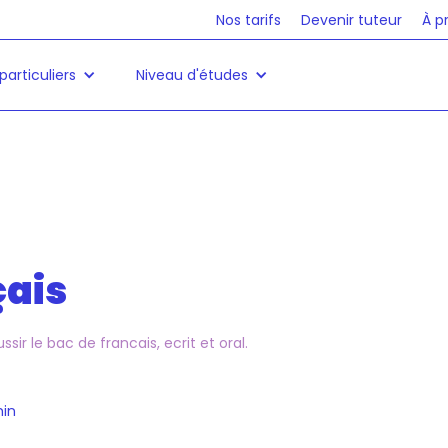
Nos tarifs
Devenir tuteur
À p
particuliers
Niveau d'études
çais
ir le bac de francais, ecrit et oral.
in