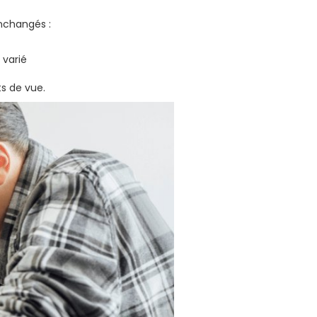
inchangés :
 varié
s de vue.