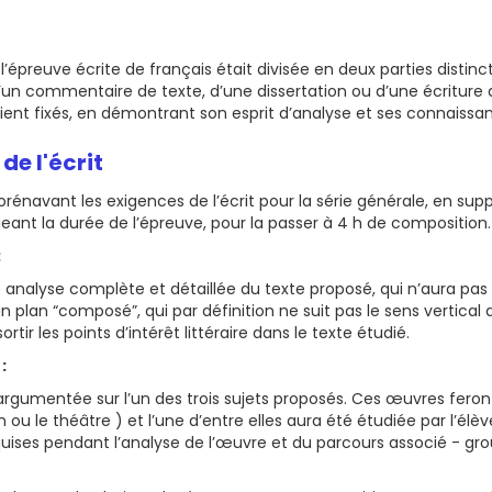
épreuve écrite de français était divisée en deux parties distinct
un commentaire de texte, d’une dissertation ou d’une écriture d’
étaient fixés, en démontrant son esprit d’analyse et ses connaissanc
de l'écrit
dorénavant les exigences de l’écrit pour la série générale, en sup
ngeant la durée de l’épreuve, pour la passer à 4 h de composition.
:
alyse complète et détaillée du texte proposé, qui n’aura pas
un plan “composé”, qui par définition ne suit pas le sens vertical
tir les points d’intérêt littéraire dans le texte étudié.
 :
n argumentée sur l’un des trois sujets proposés. Ces œuvres fero
 ou le théâtre ) et l’une d’entre elles aura été étudiée par l’élève
uises pendant l’analyse de l’œuvre et du parcours associé - gr