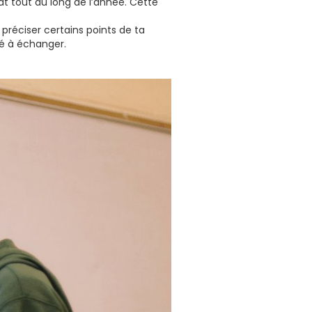
t tout au long de l’année. Cette
réciser certains points de ta
té à échanger.