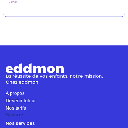
7 min
La réussite de vos enfants, notre mission.
Chez eddmon
A propos
About us
Devenir tuteur
Work
Nos tarifs
Services
Nos services