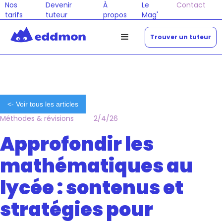
Nos
Devenir
À
Le
Contact
tarifs
tuteur
propos
Mag'
Trouver un tuteur
<- Voir tous les articles
Méthodes & révisions
2/4/26
Approfondir les
mathématiques au
lycée : sontenus et
stratégies pour