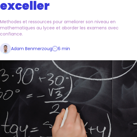
exceller
Methodes et ressources pour ameliorer son niveau en
mathematiques au lycee et aborder les examens avec
confiance.
Adam Benmerzoug
6 min